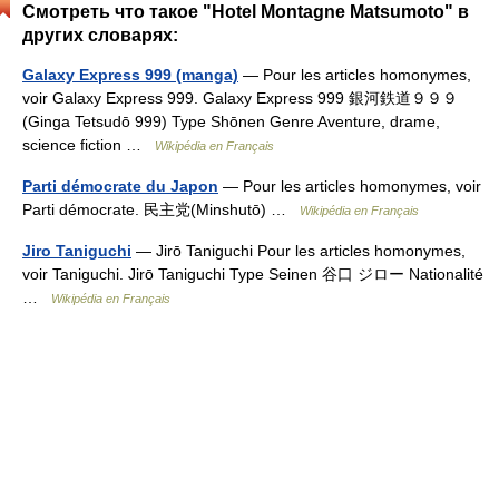
Смотреть что такое "Hotel Montagne Matsumoto" в
других словарях:
Galaxy Express 999 (manga)
— Pour les articles homonymes,
voir Galaxy Express 999. Galaxy Express 999 銀河鉄道９９９
(Ginga Tetsudō 999) Type Shōnen Genre Aventure, drame,
science fiction …
Wikipédia en Français
Parti démocrate du Japon
— Pour les articles homonymes, voir
Parti démocrate. 民主党(Minshutō) …
Wikipédia en Français
Jiro Taniguchi
— Jirō Taniguchi Pour les articles homonymes,
voir Taniguchi. Jirō Taniguchi Type Seinen 谷口 ジロー Nationalité
…
Wikipédia en Français